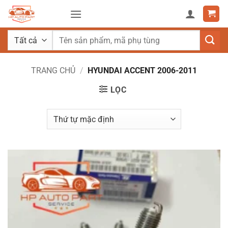
Bỏ
qua
nội
Tìm
dung
kiếm:
TRANG CHỦ
/
HYUNDAI ACCENT 2006-2011
LỌC