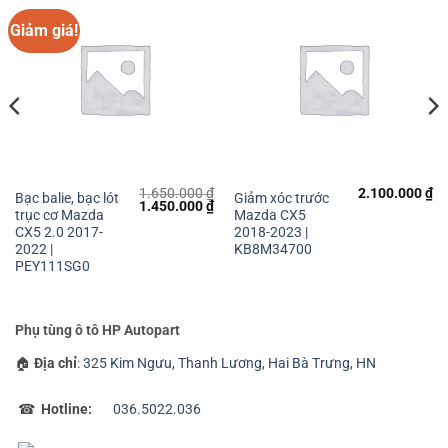
Giảm giá!
1.650.000
₫
2.100.000
₫
Bạc balie, bạc lót
Giảm xóc trước
Giá
Giá
1.450.000
₫
trục cơ Mazda
Mazda CX5
gốc
hiện
là:
tại
CX5 2.0 2017-
2018-2023 |
1.650.000 ₫.
là:
2022 |
KB8M34700
1.450.000 ₫.
PEY111SG0
Phụ tùng ô tô HP Autopart
🏠
Địa chỉ
:
325 Kim Ngưu, Thanh Lương, Hai Bà Trưng, HN
☎
Hotline:
036.5022.036