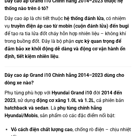
Dây cao áp Grand i10 Chính hãng 2014–2023 thuộc hệ
thống nào trên ô tô?
Dây cao áp là chi tiết thuộc
hệ thống đánh lửa
, có nhiệm
vụ
truyền điện áp cao từ mobin (cuộn đánh lửa) đến bugi
để tạo ra tia lửa đốt cháy hỗn hợp nhiên liệu – không khí
trong buồng đốt. Đây là bộ phận
cực kỳ quan trọng để
đảm bảo xe khởi động dễ dàng và động cơ vận hành ổn
định, tiết kiệm nhiên liệu
.
Dây cao áp Grand i10 Chính hãng 2014–2023 dùng cho
dòng xe nào?
Phụ tùng phù hợp với
Hyundai Grand i10
đời
2014 đến
2023
, sử dụng
động cơ xăng 1.0L và 1.2L
, cả phiên bản
hatchback và sedan
. Là
phụ tùng chính hãng
Hyundai/Mobis
, sản phẩm có các đặc điểm nổi bật:
Vỏ cách điện chất lượng cao
, chống rò điện – chịu nhiệt