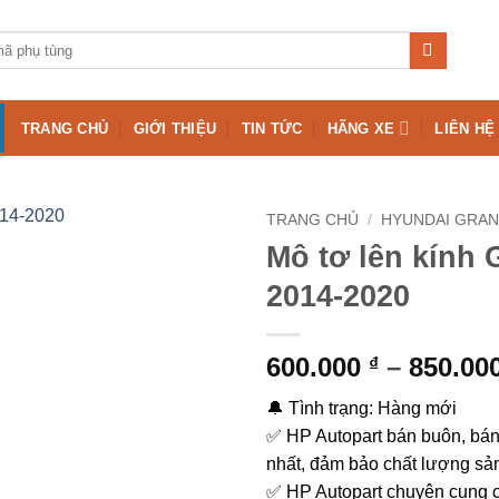
TRANG CHỦ
GIỚI THIỆU
TIN TỨC
HÃNG XE
LIÊN HỆ
TRANG CHỦ
/
HYUNDAI GRAND
Mô tơ lên kính 
2014-2020
600.000
–
850.00
₫
🔔 Tình trạng: Hàng mới
✅ HP Autopart bán buôn, bán l
nhất, đảm bảo chất lượng sả
✅ HP Autopart chuyên cung c