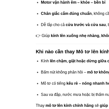
Motor vận hành êm – khỏe – bền bỉ
Chân giắc cắm đúng chuẩn
, không cầ
Dễ lắp cho cả
cửa trước và cửa sau
,
👉 Giúp
kính lên xuống nhẹ nhàng, khôn
Khi nào cần thay Mô tơ lên kí
Kính
lên chậm, giật hoặc dừng giữa
Bấm nút không phản hồi –
mô tơ khôn
Mô tơ có tiếng
kêu rè – nóng nhanh h
Sau va đập, nước mưa hoặc bị thấm n
Thay
mô tơ lên kính chính hãng
sẽ
giúp