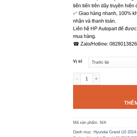
tiên tiến trên dây truyền hiện 
✅ Giao hàng nhanh, 100% kh
nhận và thanh toán.
Liên hệ HP Autopart để được
mua hàng.
☎ Zalo/Hotline: 0828013826
Vị trí
Mô tơ lên kính Grand i10 Chí
THÊM
Mã sản phẩm:
N/A
Danh mục:
Hyundai Grand i10 2014