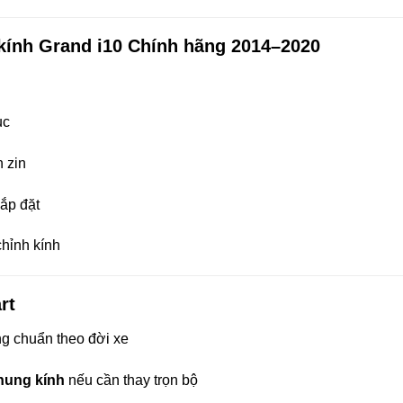
 kính Grand i10 Chính hãng 2014–2020
ục
 zin
lắp đặt
chỉnh kính
rt
ng chuẩn theo đời xe
khung kính
nếu cần thay trọn bộ