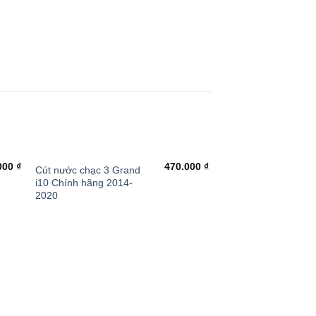
+
000
₫
470.000
₫
Cút nước chạc 3 Grand
i10 Chính hãng 2014-
2020
+