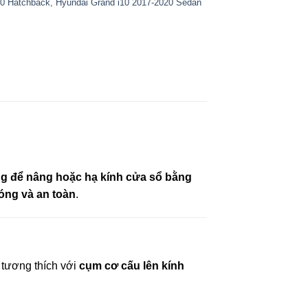
20 Hatchback
,
Hyundai Grand i10 2017-2020 Sedan
ng để nâng hoặc hạ kính cửa sổ bằng
hóng và an toàn
.
, tương thích với
cụm cơ cấu lên kính