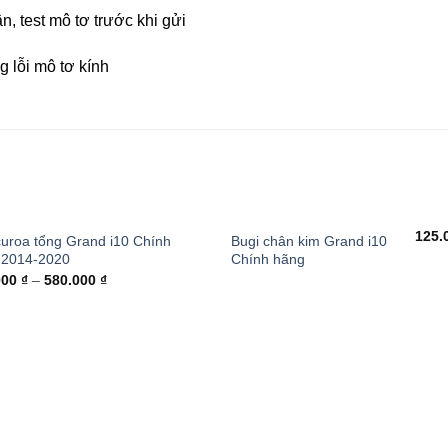
, test mô tơ trước khi gửi
g lỗi mô tơ kính
+
125.
uroa tổng Grand i10 Chính
Bugi chân kim Grand i10
 2014-2020
Chính hãng
000
₫
–
580.000
₫