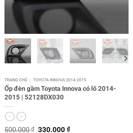
TRANG CHỦ
/
TOYOTA INNOVA 2014-2015
Ốp đèn gầm Toyota Innova có lỗ 2014-
2015 | 52128DX030
Giá
Giá
500.000
₫
330.000
₫