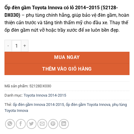
gốc
hiện
Ốp đèn gầm Toyota Innova có lỗ 2014–2015 (52128-
là:
tại
DX030)
– phụ tùng chính hãng, giúp bảo vệ đèn gầm, hoàn
500.000 ₫.
là:
thiện cản trước và tăng tính thẩm mỹ cho đầu xe. Thay thế
330.000 ₫.
ốp đèn gầm nứt vỡ hoặc trầy xước để xe luôn bền đẹp.
Ốp đèn gầm Toyota Innova có lỗ 2014-2015 | 52128DX030 số lượng
MUA NGAY
THÊM VÀO GIỎ HÀNG
Mã sản phẩm:
52128DX030
Danh mục:
Toyota Innova 2014-2015
Thẻ:
ốp đèn gầm Innova 2014-2015
,
ốp đèn gầm Toyota Innova
,
phụ tùng
Toyota Innova