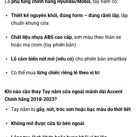
Là
phụ tùng chính hãng Hyundai/Mobis
, tay nắm có:
Thiết kế nguyên khối, đúng form – đúng rãnh lắp
, lắp
chuẩn khung cửa
Chất liệu nhựa ABS cao cấp
, sơn màu theo thân xe
hoặc mạ crom (tùy phiên bản)
Lỗ cảm biến nút mở (nếu có)
cho phiên bản smartkey
Có thể mua
từng chiếc riêng lẻ theo vị trí
Khi nào cần thay Tay nắm cửa ngoài mảnh dài Accent
Chính hãng 2018-2023?
Tay nắm bị
gãy, nứt, tróc sơn hoặc bạc màu do thời tiết
Không mở được cửa từ bên ngoài