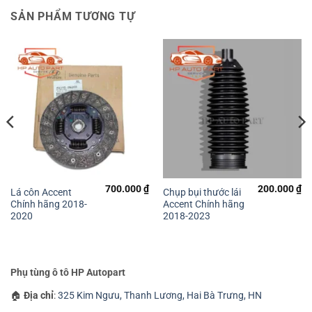
SẢN PHẨM TƯƠNG TỰ
700.000
₫
200.000
₫
Lá côn Accent
Chụp bụi thước lái
Chính hãng 2018-
Accent Chính hãng
2020
2018-2023
Phụ tùng ô tô HP Autopart
🏠
Địa chỉ
:
325 Kim Ngưu, Thanh Lương, Hai Bà Trưng, HN